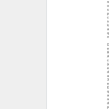
r
o
s
p
c
s
l
a
q
m
D
e
R
A
c
(
e
d
a
3
e
E
q
a
r
d
p