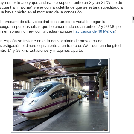
aya en este año y que andará, se supone, entre un 2 y un 2,5%. Lo de
a cuantía "máxima" viene con la coletilla de que se estará supeditado a
ue haya crédito en el momento de la concesión.
.
l ferrocarril de alta velocidad tiene un coste variable según la
opografía pero las cifras que he encontrado están entre 12 y 30 M€ por
m en zonas no muy complicadas (aunque
hay casos de 48 M€/km
).
.
n España se invierte en esta convocatoria de proyectos de
nvestigación el dinero equivalente a un tramo de AVE con una longitud
ntre 14 y 35 km. Estaciones y máquinas aparte.