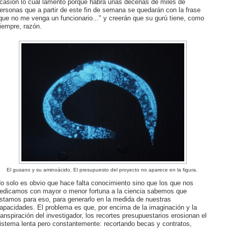
casión lo cual lamento porque habrá unas decenas de miles de
ersonas que a partir de este fin de semana se quedarán con la frase
que no me venga un funcionario..." y creerán que su gurú tiene, como
iempre, razón.
El gusano y su aminoácido. El presupuesto del proyecto no aparece en la figura.
o solo es obvio que hace falta conocimiento sino que los que nos
edicamos con mayor o menor fortuna a la ciencia sabemos que
stamos para eso, para generarlo en la medida de nuestras
apacidades. El problema es que, por encima de la imaginación y la
ranspiración del investigador, los recortes presupuestarios erosionan el
istema lenta pero constantemente: recortando becas y contratos,