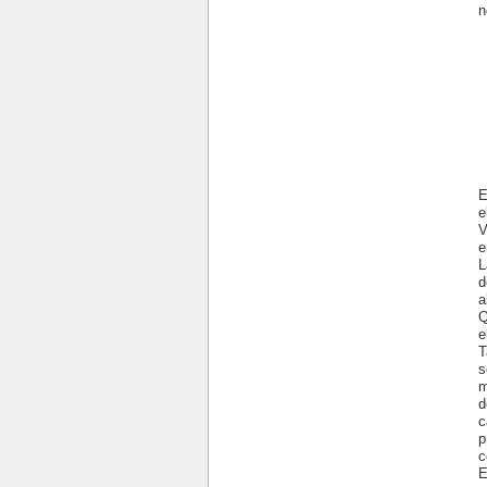
n
E
e
V
e
L
d
a
Q
e
T
s
m
d
c
p
c
E