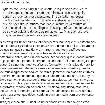
os suelta lo siguiente:
Que no me venga ningún funcionario, aunque sea científico, y
me diga que les faltan recursos para innovar; que la culpa la
tienen los recortes presupuestarios. Hacen falta muy pocos
medios para transformar un gusano sociable en otro solitario; lo
que se necesita es mucho más conocimiento de la textura de
sus aminoácidos, de los pliegues de sus proteínas, del desarrollo
de su vida celular y de su electrofisiología… Más que recursos,
lo que necesitamos es más conocimiento.
s cierto que Punset no es científico pero suponía que su contacto con
llos le habría ayudado a conocer la vida real dentro de los laboratorios.
eo que no, que se mantiene al margen y que los científicos que
ntrevista no le han enseñado la trastienda de su trabajo.
amentablemente, don Eduard parece desconocer que el conocimiento
el papel de ese gen en el comportamiento del bichito no ha llegado por
bducción sino tras muchos años de formación y más años de trabajo.
ue el plegamiento de las proteínas no aparece en sueños y que la
lectrofisiología no se deduce de mirar fijamente una placa de cultivos.
ambién parece desconocer que esos laboratorios cuestan dinero y no
ólo para montarlos, que sería fruto de un esfuerzo puntual, sino para
antenerlos. Hay que considerar sueldos, reparación y mantenimiento
e aparatos, reposición de material, limpieza, seguridad, reactivos,
alibraciones, formación, documentación, administración... hasta los
ropios gusanos, que deben cultivarse en un medio permanentemente
ontrolado.
n fin, que creo que Punset no ha acertado en su mensaje en esta