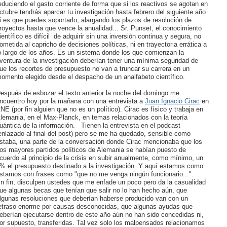
educiendo el gasto corriente de forma que si los reactivos se agotan en
ctubre tendrás aparcar tu investigación hasta febrero del siguiente año
i es que puedes soportarlo, alargando los plazos de resolución de
royectos hasta que vence la anualidad... Sr. Punset, el conocimiento
ientífico es difícil de adquirir sin una inversión continua y segura, no
ometida al capricho de decisiones políticas, ni en trayectoria errática a
o largo de los años. Es un sistema donde los que comienzan la
ventura de la investigación deberían tener una mínima seguridad de
ue los recortes de presupuesto no van a truncar su carrera en un
omento elegido desde el despacho de un analfabeto científico.
espués de esbozar el texto anterior la noche del domingo me
ncuentro hoy por la mañana con una entrevista a
Juan Ignacio Cirac
en
NE (por fin alguien que no es un político). Cirac es físico y trabaja en
lemania, en el Max-Planck, en temas relacionados con la teoría
uántica de la información. Tienen la entrevista en el podcast
enlazado al final del post) pero se me ha quedado, sensible como
staba, una parte de la conversación donde Cirac mencionaba que los
os mayores partidos políticos de Alemania se habían puesto de
cuerdo al principio de la crisis en subir anualmente, como mínimo, un
% el presupuesto destinado a la investigación. Y aquí estamos como
stamos con frases como "que no me venga ningún funcionario...".
n fin, disculpen ustedes que me enfade un poco pero da la casualidad
ue algunas becas que tenían que salir no lo han hecho aún, que
lgunas resoluciones que deberían haberse producido van con un
etraso enorme por causas desconocidas, que algunas ayudas que
eberían ejecutarse dentro de este año aún no han sido concedidas ni,
or supuesto, transferidas. Tal vez solo los malpensados relacionamos