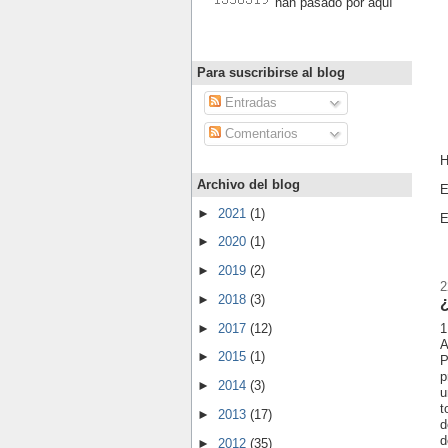
han pasado por aquí
Para suscribirse al blog
Entradas
Comentarios
H
Archivo del blog
E
►
2021
(1)
E
►
2020
(1)
►
2019
(2)
2
►
2018
(3)
1
►
2017
(12)
A
►
2015
(1)
P
p
►
2014
(3)
u
t
►
2013
(17)
d
d
►
2012
(35)