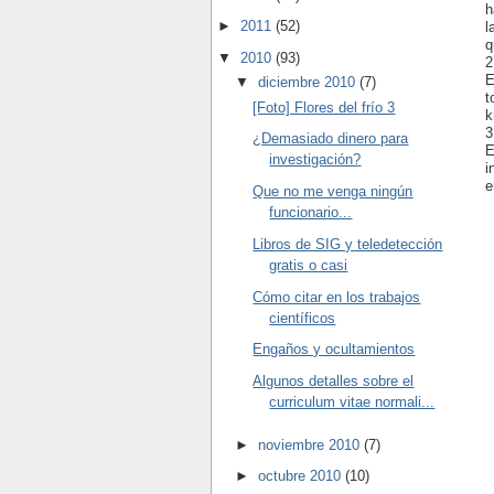
h
►
2011
(52)
l
q
▼
2010
(93)
2
E
▼
diciembre 2010
(7)
t
[Foto] Flores del frío 3
k
3
¿Demasiado dinero para
E
investigación?
i
e
Que no me venga ningún
funcionario...
Libros de SIG y teledetección
gratis o casi
Cómo citar en los trabajos
científicos
Engaños y ocultamientos
Algunos detalles sobre el
curriculum vitae normali...
►
noviembre 2010
(7)
►
octubre 2010
(10)