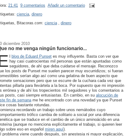
ora:
21:41
9 comentarios
Añadir un comentario
tiquetas:
ciencia
,
dinero
tiquetas, Bitacoras.com:
ciencia
,
dinero
0 diciembre 2010
ue no me venga ningún funcionario...
E
l
blog de Eduard Punset
es muy influyente. Basta con ver que
hay casi cuatrocientas mil personas que están apuntadas como
seguidores, de ahí que deba cuidarse el mensaje. Reconozco
ue los posts de Punset me suelen parecer muy escurridizos; si fueran
omestibles serían algo así como una gelatina de buen aspecto que
romete sensaciones pero que se escurre de la cuchara cada vez que
ntentas pillarla para llevártela a la boca. Por supuesto que mi impresión
s errónea y de ahí los tropecientos mil seguidores y los comentarios a
us posts, casi siempre entusiastas. En cambio, en su
alocución de
ste fin de semana
me he encontrado con una novedad ya que Punset
ice cosas bastante rotundas.
omienza recordando un trabajo sobre unos nemátodos cuyo
omportamiento trófico cambia de solitario a social por una diferencia
enética que se traduce en el cambio de un único aminoácido en una
roteína (aunque no menciona explícitamente el trabajo, si quieren leer
lgo sobre eso en español
miren aquí
).
l problema viene cuando después, sin anestesia ni mayor explicación,