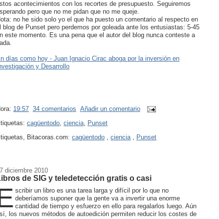
stos acontecimientos con los recortes de presupuesto. Seguiremos
sperando pero que no me pidan que no me queje.
ota: no he sido solo yo el que ha puesto un comentario al respecto en
l blog de Punset pero perdemos por goleada ante los entusiastas: 5-45
n este momento. Es una pena que el autor del blog nunca conteste a
ada.
n días como hoy - Juan Ignacio Cirac aboga por la inversión en
nvestigación y Desarrollo
ora:
19:57
34 comentarios
Añadir un comentario
tiquetas:
cagüentodo
,
ciencia
,
Punset
tiquetas, Bitacoras.com:
cagüentodo
,
ciencia
,
Punset
7 diciembre 2010
ibros de SIG y teledetección gratis o casi
E
scribir un libro es una tarea larga y difícil por lo que no
deberíamos suponer que la gente va a invertir una enorme
cantidad de tiempo y esfuerzo en ello para regalarlos luego. Aún
sí, los nuevos métodos de autoedición permiten reducir los costes de