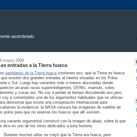
uamente asombrado
9 marzo 2008
as entradas a la Tierra hueca
Los
partidarios de la Tierra hueca
sostienen eso, que la Tierra es hueca
 que existen dos grandes entradas al interior situadas en los Polos
orte y Sur. Luego hay variantes más o menos alucinadas donde
parecen arcanas razas superinteligentes, OVNIs, mamuts, soles
nteriores y cosas así. No voy a perder el tiempo discutiendo eso pero
í voy a comentarles uno de los argumentos habituales que se utilizan
ara demostrar que existe una conspiración internacional para
cultarnos la evidencia: la NASA censura las imágenes de satélite de
os polos para que no veamos los huecos que allí existen.
sta variante argumental comenzó con la imagen de abajo, sobre la que
e dice en uno de los sitios dedicados a esta historia:
Durante muchos años se creyó que la Tierra era hueca, pero