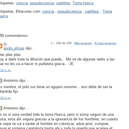
tiquetas:
ciencia
,
pseudociencia
,
satélites
,
Tierra hueca
tiquetas, Bitacoras.com:
ciencia
,
pseudociencia
,
satélites
,
Tierra
ueca
50 comentarios:
m
1 – 200 de 250
Más reciente›
El más reciente»
anolo_elmas
dijo...
las plas plas
oy a darle toda la difusión que pueda... Me sé de algunas webs a las
ue no les va a hacer ni puñetera gracia... JE
:31 p. m.
Anónimo dijo...
s mentira, el polo sur tiene un agujero enorme... eso debe de ser la
tlantida fijo
:12 a. m.
Anónimo dijo...
o se si sera verdad lode la tierra Hueca, pero si estoy seguro de una
osa, esta ahi segura gracias a la ignorancia de los hombres, en cuanto
e sepa no va a tardar el hombre en colonizar, adue;arse, comprar,
levar el sistema capitalista hasta ahi y toda la mierda que acarrea el