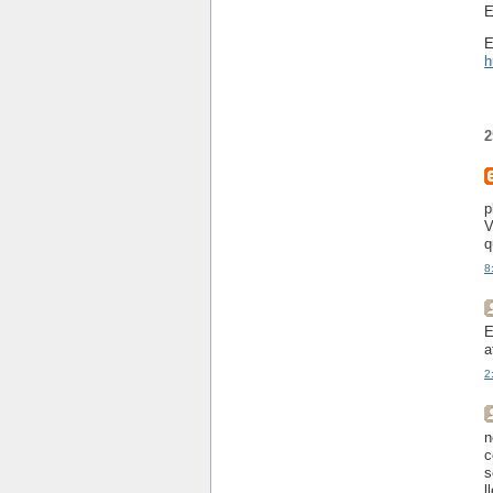
E
E
h
2
p
V
q
8
E
a
2
n
c
s
l