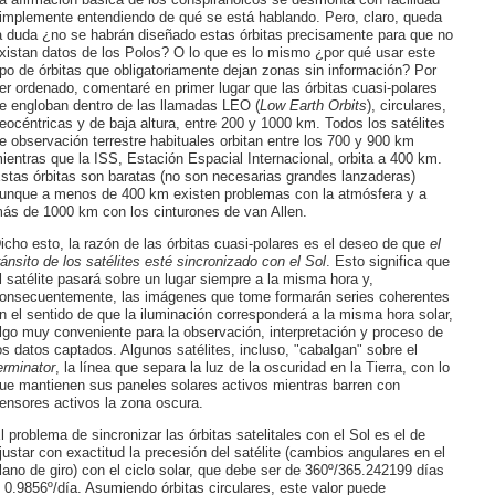
implemente entendiendo de qué se está hablando. Pero, claro, queda
a duda ¿no se habrán diseñado estas órbitas precisamente para que no
xistan datos de los Polos? O lo que es lo mismo ¿por qué usar este
ipo de órbitas que obligatoriamente dejan zonas sin información? Por
er ordenado, comentaré en primer lugar que las órbitas cuasi-polares
e engloban dentro de las llamadas LEO (
Low Earth Orbits
), circulares,
eocéntricas y de baja altura, entre 200 y 1000 km. Todos los satélites
e observación terrestre habituales orbitan entre los 700 y 900 km
ientras que la ISS, Estación Espacial Internacional, orbita a 400 km.
stas órbitas son baratas (no son necesarias grandes lanzaderas)
unque a menos de 400 km existen problemas con la atmósfera y a
ás de 1000 km con los cinturones de van Allen.
icho esto, la razón de las órbitas cuasi-polares es el deseo de que
el
ránsito de los satélites esté sincronizado con el Sol
. Esto significa que
l satélite pasará sobre un lugar siempre a la misma hora y,
onsecuentemente, las imágenes que tome formarán series coherentes
n el sentido de que la iluminación corresponderá a la misma hora solar,
lgo muy conveniente para la observación, interpretación y proceso de
os datos captados. Algunos satélites, incluso, "cabalgan" sobre el
erminator
, la línea que separa la luz de la oscuridad en la Tierra, con lo
ue mantienen sus paneles solares activos mientras barren con
ensores activos la zona oscura.
l problema de sincronizar las órbitas satelitales con el Sol es el de
justar con exactitud la precesión del satélite (cambios angulares en el
lano de giro) con el ciclo solar, que debe ser de 360º/365.242199 días
 0.9856º/día. Asumiendo órbitas circulares, este valor puede