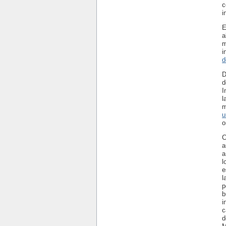
c
i
E
a
m
i
d
D
d
I
l
m
u
o
C
a
a
l
e
l
p
b
i
c
d