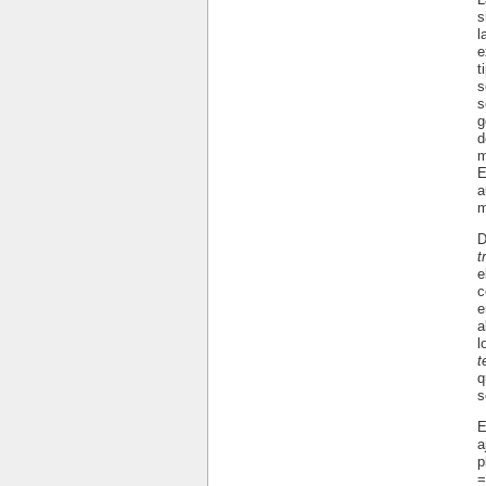
s
l
e
t
s
s
g
d
m
E
a
m
D
t
e
c
e
a
l
t
q
s
E
a
p
=