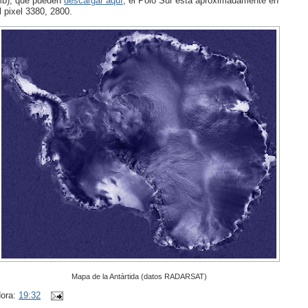
b), que pueden
descargar aquí
, el Polo Sur está aproximadamente en
l pixel 3380, 2800.
Mapa de la Antártida (datos RADARSAT)
ora:
19:32