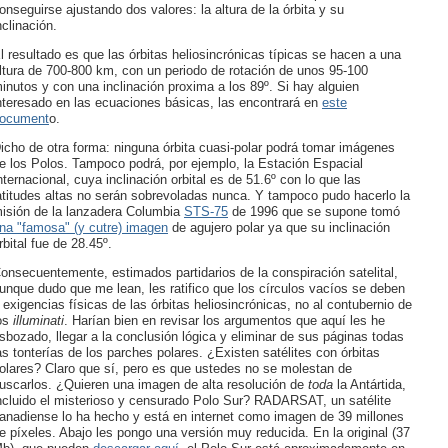
onseguirse ajustando dos valores: la altura de la órbita y su
nclinación.
l resultado es que las órbitas heliosincrónicas típicas se hacen a una
ltura de 700-800 km, con un periodo de rotación de unos 95-100
inutos y con una inclinación proxima a los 89º. Si hay alguien
nteresado en las ecuaciones básicas, las encontrará en
este
ocument
o.
icho de otra forma: ninguna órbita cuasi-polar podrá tomar imágenes
e los Polos. Tampoco podrá, por ejemplo, la Estación Espacial
nternacional, cuya inclinación orbital es de 51.6º con lo que las
atitudes altas no serán sobrevoladas nunca. Y tampoco pudo hacerlo la
isión de la lanzadera Columbia
STS-75
de 1996 que se supone tomó
na "famosa" (y cutre) imagen
de agujero polar ya que su inclinación
rbital fue de 28.45º.
onsecuentemente, estimados partidarios de la conspiración satelital,
unque dudo que me lean, les ratifico que los círculos vacíos se deben
 exigencias físicas de las órbitas heliosincrónicas, no al contubernio de
os
illuminati
. Harían bien en revisar los argumentos que aquí les he
sbozado, llegar a la conclusión lógica y eliminar de sus páginas todas
as tonterías de los parches polares. ¿Existen satélites con órbitas
olares? Claro que sí, pero es que ustedes no se molestan de
uscarlos. ¿Quieren una imagen de alta resolución de
toda
la Antártida,
ncluido el misterioso y censurado Polo Sur? RADARSAT, un satélite
anadiense lo ha hecho y está en internet como imagen de 39 millones
e píxeles. Abajo les pongo una versión muy reducida. En la original (37