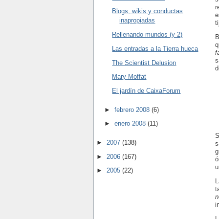
r
Blogs, wikis y conductas
e
inapropiadas
t
Rellenando mundos (y 2)
B
q
Las entradas a la Tierra hueca
f
s
The Scientist Delusion
d
Mary Moffat
El jardín de CaixaForum
►
febrero 2008
(6)
►
enero 2008
(11)
S
►
2007
(138)
s
g
►
2006
(167)
ó
u
►
2005
(22)
L
t
n
i
L