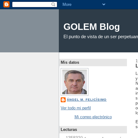
GOLEM Blog
El punto de vista de un ser perpet
1
Mis datos
L
y
N
a
i
s
ÁNGEL M. FELICÍSIMO
p
Ver todo mi perfil
o
l
Mi correo electrónico
E
s
Lecturas