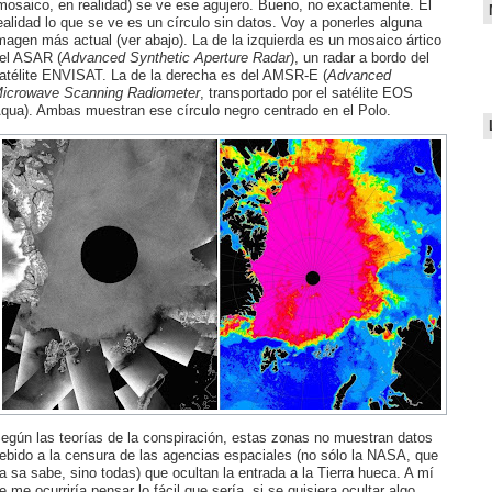
mosaico, en realidad) se ve ese agujero. Bueno, no exactamente. El
ealidad lo que se ve es un círculo sin datos. Voy a ponerles alguna
magen más actual (ver abajo). La de la izquierda es un mosaico ártico
el ASAR (
Advanced Synthetic Aperture Radar
), un radar a bordo del
atélite ENVISAT. La de la derecha es del AMSR-E (
Advanced
icrowave Scanning Radiometer
, transportado por el satélite EOS
qua). Ambas muestran ese círculo negro centrado en el Polo.
egún las teorías de la conspiración, estas zonas no muestran datos
ebido a la censura de las agencias espaciales (no sólo la NASA, que
a sa sabe, sino todas) que ocultan la entrada a la Tierra hueca. A mí
e me ocurriría pensar lo fácil que sería, si se quisiera ocultar algo,