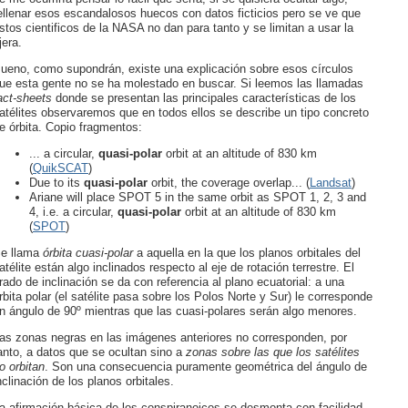
ellenar esos escandalosos huecos con datos ficticios pero se ve que
stos cientificos de la NASA no dan para tanto y se limitan a usar la
ijera.
ueno, como supondrán, existe una explicación sobre esos círculos
ue esta gente no se ha molestado en buscar. Si leemos las llamadas
act-sheets
donde se presentan las principales características de los
atélites observaremos que en todos ellos se describe un tipo concreto
e órbita. Copio fragmentos:
... a circular,
quasi-polar
orbit at an altitude of 830 km
(
QuikSCAT
)
Due to its
quasi-polar
orbit, the coverage overlap... (
Landsat
)
Ariane will place SPOT 5 in the same orbit as SPOT 1, 2, 3 and
4, i.e. a circular,
quasi-polar
orbit at an altitude of 830 km
(
SPOT
)
e llama
órbita cuasi-polar
a aquella en la que los planos orbitales del
atélite están algo inclinados respecto al eje de rotación terrestre. El
rado de inclinación se da con referencia al plano ecuatorial: a una
rbita polar (el satélite pasa sobre los Polos Norte y Sur) le corresponde
n ángulo de 90º mientras que las cuasi-polares serán algo menores.
as zonas negras en las imágenes anteriores no corresponden, por
anto, a datos que se ocultan sino a
zonas sobre las que los satélites
o orbitan
. Son una consecuencia puramente geométrica del ángulo de
nclinación de los planos orbitales.
a afirmación básica de los conspiranoicos se desmonta con facilidad